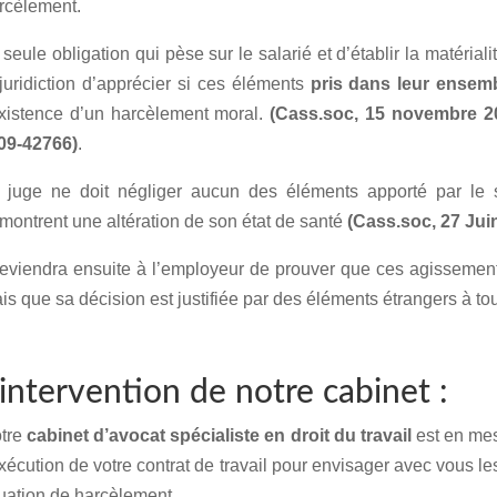
rcèlement.
 seule obligation qui pèse sur le salarié et d’établir la matérial
 juridiction d’apprécier si ces éléments
pris dans leur ensem
existence d’un harcèlement moral.
(Cass.soc, 15 novembre 20
09-42766)
.
 juge ne doit négliger aucun des éléments apporté par le 
montrent une altération de son état de santé
(Cass.soc, 27 Jui
 reviendra ensuite à l’employeur de prouver que ces agissement
is que sa décision est justifiée par des éléments étrangers à to
’intervention de notre cabinet :
tre
cabinet d’avocat spécialiste en droit du travail
est en mes
exécution de votre contrat de travail pour envisager avec vous le
tuation de harcèlement.