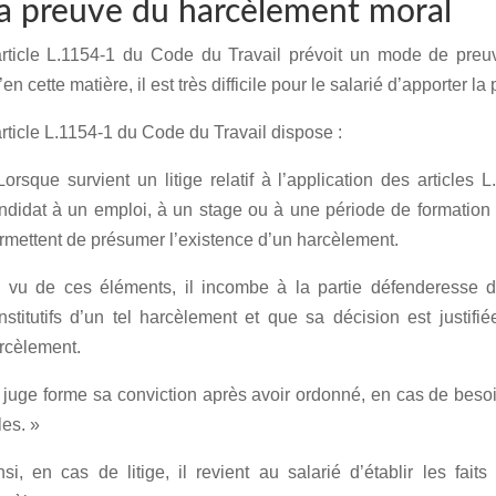
a preuve du harcèlement moral
article L.1154-1 du Code du Travail prévoit un mode de preuve
en cette matière, il est très difficile pour le salarié d’apporter la
article L.1154-1 du Code du Travail dispose :
Lorsque survient un litige relatif à l’application des articles
ndidat à un emploi, à un stage ou à une période de formation en
rmettent de présumer l’existence d’un harcèlement.
 vu de ces éléments, il incombe à la partie défenderesse 
nstitutifs d’un tel harcèlement et que sa décision est justifi
rcèlement.
 juge forme sa conviction après avoir ordonné, en cas de besoin
les. »
nsi, en cas de litige, il revient au salarié d’établir les fai