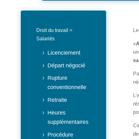
Droit du travail
>
Le
Salariés
«
A
un
Licenciement
sa
Départ négocié
Pa
Rupture
né
conventionnelle
L’
Retraite
ré
pr
Heures
supplémentaires
Ce
de
Procédure