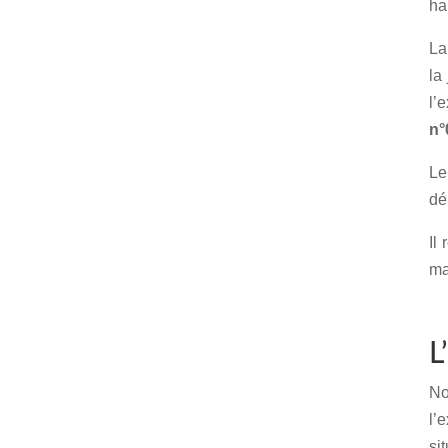
ha
La
la
l’
n°
Le
dé
Il
ma
L
No
l’
si