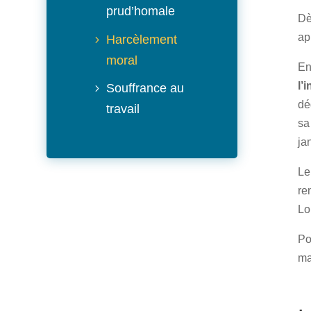
prud’homale
Dè
ap
Harcèlement
moral
En
l’
Souffrance au
dé
travail
sa
ja
L
re
Lo
Po
ma