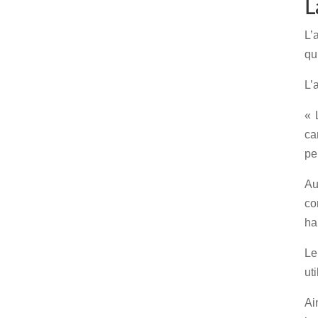
L
L’
qu’
L’
« 
ca
pe
Au
co
ha
Le
uti
Ai