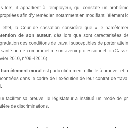
s lors, il appartient à l’employeur, qui constate un problèm
propriées afin d’y remédier, notamment en modifiant l’élément i
 effet, la Cour de cassation considère que « le harcèlemen
intention de son auteur
, dès lors que sont caractérisées d
gradation des conditions de travail susceptibles de porter atteinte
 santé ou de compromettre son avenir professionnel. » (Cass.s
nvier 2010, n°08-42616)
e
harcèlement moral
est particulièrement difficile à prouver et
ncontrées dans le cadre de l’exécution de leur contrat de travail
i.
ur faciliter sa preuve, le législateur a institué un mode de 
tière de discriminations.